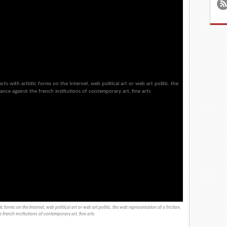
istic forms on the Internet, web political art or web art politic. the web representation of a friction,
e french institutions of contemporary art, fine arts