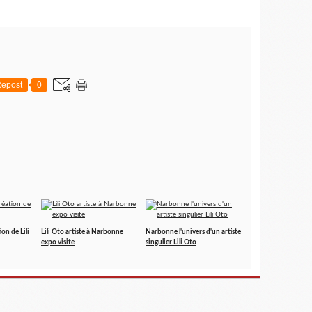
epost
0
on de Lili
Lili Oto artiste à Narbonne
Narbonne l'univers d'un artiste
expo visite
singulier Lili Oto