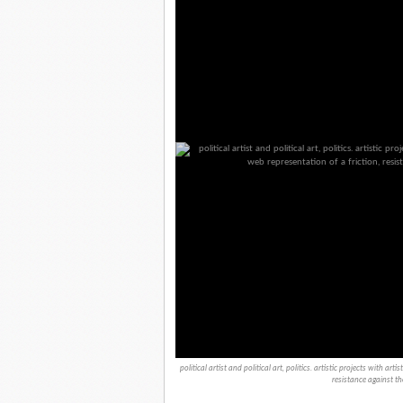
political artist and political art, politics. artistic projects with art
resistance against th