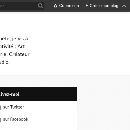
Connexion
+
Créer mon blog
oète, je vis à
tivité : Art
rie. Créateur
dio.
uivez-moi
sur Twitter
sur Facebook