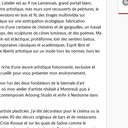
’atelier est au 9 rue Lamennais, grand portail blanc.
re artistique, mes murs sont recouverts de peintures, le
ensions en bois et fil, des tirages multimédia sur
ue sur une anticipation écologique, fabrication
re d'une centaine de chimères et de gargouilles, un travail
-temps, des sculptures de cônes lumineux, et des poèmes. Ma
n est éclectique, protéiforme, loin des sentiers battus,
poraines classiques et académiques. Esprit libre et
e liberté artistique sur un mode hors les normes, hors les
 riche d’une œuvre artistique foisonnante, exclusive et
accueillir pour vous présenter mon environnement.
Lyon l’un des deux fondateurs de la biennale d’art
où mon atelier d’artiste résidait à Montreuil, puis à
t contemporain Artoong Studio et enfin à Narbonne dans
artiste plasticien, j’ai été décorateur pour le cinéma ou la
s années 90 des décors originaux de bars et de restaurants
Croix Rousse et sur les quais de Saône comme le