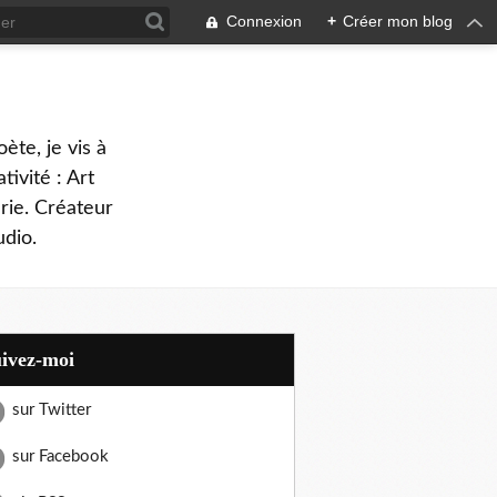
Connexion
+
Créer mon blog
oète, je vis à
tivité : Art
rie. Créateur
dio.
uivez-moi
sur Twitter
sur Facebook