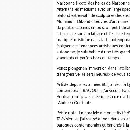
Narbonne à coté des halles de Narbonne. L
Alternant les mediums avec un large spect
plafond est envahi de sculptures des susp
Aluminium Dibond d’œuvres d’art numériq
de petites cabanes en bois, un petit théât
art science sur la relativité et l’espace
pratique artistique dans l’art contemporai
éloignée des tendances artistiques contem
autonome, je suis habité d’une très grand
standards et parfois hors du temps.
Venez plonger en immersion dans l’atelier
transgressive. Je serai heureux de vous 
Artiste depuis les années 80, j’ai vécu à 
contemporain BAC OUT , j’ai vécu à Paris 
Bordeaux où j’avais créé un espace d’ar
l’Aude en Occitanie.
Petite note: En parallèle à mon activité d’
Télévision, et j’ai réalisé à Lyon dans le
baroques contemporains et banchés à la 