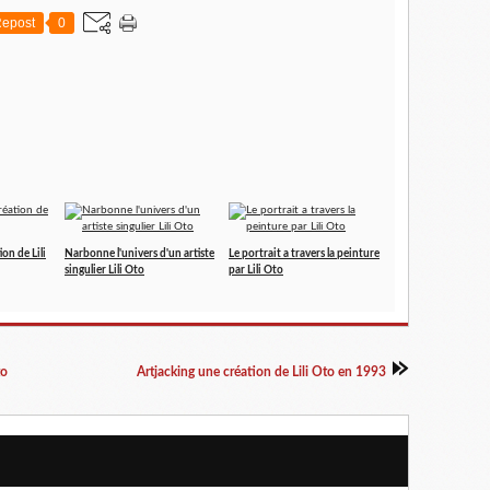
epost
0
on de Lili
Narbonne l'univers d'un artiste
Le portrait a travers la peinture
singulier Lili Oto
par Lili Oto
to
Artjacking une création de Lili Oto en 1993