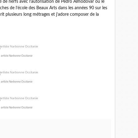
e de nerfs avec l’autorisation de Pedro Almodóvar ou le
hes de l’école des Beaux Arts dans les années 90 sur les
crit plusieurs long métrages et j’adore composer de la
artiste Narbonne Occitanie
artiste Narbonne Occitanie
artiste Narbonne Occitanie