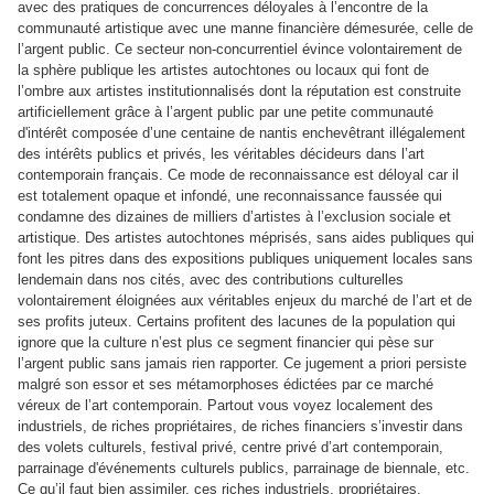
avec des pratiques de concurrences déloyales à l’encontre de la
communauté artistique avec une manne financière démesurée, celle de
l’argent public. Ce secteur non-concurrentiel évince volontairement de
la sphère publique les artistes autochtones ou locaux qui font de
l’ombre aux artistes institutionnalisés dont la réputation est construite
artificiellement grâce à l’argent public par une petite communauté
d'intérêt composée d’une centaine de nantis enchevêtrant illégalement
des intérêts publics et privés, les véritables décideurs dans l’art
contemporain français. Ce mode de reconnaissance est déloyal car il
est totalement opaque et infondé, une reconnaissance faussée qui
condamne des dizaines de milliers d’artistes à l’exclusion sociale et
artistique. Des artistes autochtones méprisés, sans aides publiques qui
font les pitres dans des expositions publiques uniquement locales sans
lendemain dans nos cités, avec des contributions culturelles
volontairement éloignées aux véritables enjeux du marché de l’art et de
ses profits juteux. Certains profitent des lacunes de la population qui
ignore que la culture n’est plus ce segment financier qui pèse sur
l’argent public sans jamais rien rapporter. Ce jugement a priori persiste
malgré son essor et ses métamorphoses édictées par ce marché
véreux de l’art contemporain. Partout vous voyez localement des
industriels, de riches propriétaires, de riches financiers s’investir dans
des volets culturels, festival privé, centre privé d’art contemporain,
parrainage d'événements culturels publics, parrainage de biennale, etc.
Ce qu’il faut bien assimiler, ces riches industriels, propriétaires,