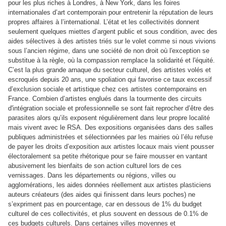
pour les plus riches à Londres, à New York, dans les foires
internationales d’art contemporain pour entretenir la réputation de leurs
propres affaires à l’international. L’état et les collectivités donnent
seulement quelques miettes d’argent public et sous condition, avec des
aides sélectives à des artistes triés sur le volet comme si nous vivions
sous l’ancien régime, dans une société de non droit où l'exception se
substitue à la règle, où la compassion remplace la solidarité et l'équité.
C’est la plus grande arnaque du secteur culturel, des artistes volés et
escroqués depuis 20 ans, une spoliation qui favorise ce taux excessif
d’exclusion sociale et artistique chez ces artistes contemporains en
France. Combien d’artistes englués dans la tourmente des circuits
d'intégration sociale et professionnelle se sont fait reprocher d’être des
parasites alors qu’ils exposent régulièrement dans leur propre localité
mais vivent avec le RSA. Des expositions organisées dans des salles
publiques administrées et sélectionnées par les mairies où l’élu refuse
de payer les droits d’exposition aux artistes locaux mais vient pousser
électoralement sa petite rhétorique pour se faire mousser en vantant
abusivement les bienfaits de son action culturel lors de ces
vernissages. Dans les départements ou régions, villes ou
agglomérations, les aides données réellement aux artistes plasticiens
auteurs créateurs (des aides qui finissent dans leurs poches) ne
s’expriment pas en pourcentage, car en dessous de 1% du budget
culturel de ces collectivités, et plus souvent en dessous de 0.1% de
ces budgets culturels. Dans certaines villes moyennes et