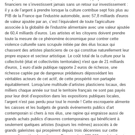
financiers ne s’investissent jamais sans un retour sur investissement :
il y a de l’argent à prendre lorsque la culture contribue sept fois plus au
PIB de la France que l'industrie automobile, avec 57,8 milliards d'euros
de valeur ajoutée par an, c’est l’équivalent de toute l'agriculture
associée à la globalité de l'industrie alimentaire avec une valeur ajoutée
de 60,4 milliards d’euros. Les artistes et les citoyens doivent prendre
toute la mesure de ce phénomène économique pour contrer cette
violence culturelle sans scrupule initiée par des élus locaux qui
chassent des artistes plasticiens de ce qui constitue naturellement leur
propre espace et secteur artistique. Le coût total de la culture pour la
collectivité (état et collectivités territoriales) n'est que de 21 milliards
d'euros, 1 euro d’aide publique rapporte 2 euros de richesse, une
richesse captée par de dangereux prédateurs dépossédant les
véritables acteurs de cet actif, de cette prospérité non partagée
équitablement. Lorsqu'une multitude d’artistes plasticiens locaux, des
milliers chaque année sur tout le territoire français ne sont pas payés
pour leur droit d’exposition dans les expositions publiques locales,
l’argent n’est pas perdu pour tout le monde ! Cette escroquerie alimente
les caisses et les budgets de grands événements publics d’art
contemporain si chers à nos élus, une rapine qui engraisse aussi de
grands achats publics d’œuvres contemporaines qui bénéficient à
seulement quelques artistes (toujours les mêmes) associés à de
grands galeristes qui prospèrent depuis trois décennies sur cette