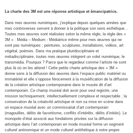
La charte des 3M est une réponse artistique et émancipatrice.
Dans mes œuvres numériques, j’explique depuis quelques années que
mes controverses servent à donner à la politique son sens esthétique…
Toutes mes œuvres sont réalisées selon la même règle, la règle des «
3M » : Média – Medium - Médiatrice même pour mes œuvres qui ne
sont pas numériques ; peintures, sculptures, installations, vidéos, art
végétal, poèmes. Dans ma pratique pluridisciplinaire et
métadisciplinaire, toutes mes œuvres intègrent un volet numérique, le
transmédia. Pourquoi ? Parce que le regardeur comme l’artiste ne sont
plus là où on les attend ! Cette petite charte artistique des « 3M »
donne sens à la diffusion des œuvres dans l’espace public matériel ou
immatériel et elle s’oppose férocement à la muséification de la diffusion
de la création artistique contemporaine dans le musée dit d’art
contemporain. Ce champ muséal doit avoir pour seul registre, une
mission techniquement, intellectuellement complexe et respectable ; la
conservation de la créativité artistique et non sa mise en scène dans
un espace muséal avec un commissariat d’art contemporain
(magouilles, délits de favoritisme, conflits d’intérêts, délits d’initiés). Le
monopole d’état associé aux fondations privées sur la diffusion
artistique dans l’art contemporain en mode muséal forme un segment
culturel antinomique et un mode culturel antithétique à notre propre