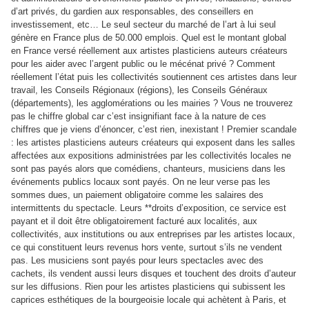
d’art privés, du gardien aux responsables, des conseillers en
investissement, etc… Le seul secteur du marché de l’art à lui seul
génère en France plus de 50.000 emplois. Quel est le montant global
en France versé réellement aux artistes plasticiens auteurs créateurs
pour les aider avec l’argent public ou le mécénat privé ? Comment
réellement l’état puis les collectivités soutiennent ces artistes dans leur
travail, les Conseils Régionaux (régions), les Conseils Généraux
(départements), les agglomérations ou les mairies ? Vous ne trouverez
pas le chiffre global car c’est insignifiant face à la nature de ces
chiffres que je viens d’énoncer, c’est rien, inexistant ! Premier scandale
: les artistes plasticiens auteurs créateurs qui exposent dans les salles
affectées aux expositions administrées par les collectivités locales ne
sont pas payés alors que comédiens, chanteurs, musiciens dans les
événements publics locaux sont payés. On ne leur verse pas les
sommes dues, un paiement obligatoire comme les salaires des
intermittents du spectacle. Leurs **droits d’exposition, ce service est
payant et il doit être obligatoirement facturé aux localités, aux
collectivités, aux institutions ou aux entreprises par les artistes locaux,
ce qui constituent leurs revenus hors vente, surtout s’ils ne vendent
pas. Les musiciens sont payés pour leurs spectacles avec des
cachets, ils vendent aussi leurs disques et touchent des droits d’auteur
sur les diffusions. Rien pour les artistes plasticiens qui subissent les
caprices esthétiques de la bourgeoisie locale qui achètent à Paris, et