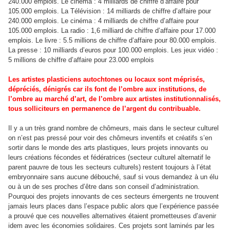
240.000 emplois. Le cinéma : 4 milliards de chiffre d’affaire pour
105.000 emplois. La Télévision : 14 milliards de chiffre d’affaire pour
240.000 emplois. Le cinéma : 4 milliards de chiffre d’affaire pour
105.000 emplois. La radio : 1,6 milliard de chiffre d’affaire pour 17.000
emplois. Le livre : 5.5 millions de chiffre d’affaire pour 80.000 emplois.
La presse : 10 milliards d’euros pour 100.000 emplois. Les jeux vidéo :
5 millions de chiffre d’affaire pour 23.000 emplois
Les artistes plasticiens autochtones ou locaux sont méprisés,
dépréciés, dénigrés car ils font de l’ombre aux institutions, de
l’ombre au marché d’art, de l’ombre aux artistes institutionnalisés,
tous solliciteurs en permanence de l’argent du contribuable.
Il y a un très grand nombre de chômeurs, mais dans le secteur culturel
on n’est pas pressé pour voir des chômeurs inventifs et créatifs s’en
sortir dans le monde des arts plastiques, leurs projets innovants ou
leurs créations fécondes et fédératrices (secteur culturel alternatif le
parent pauvre de tous les secteurs culturels) restent toujours à l’état
embryonnaire sans aucune débouché, sauf si vous demandez à un élu
ou à un de ses proches d’être dans son conseil d’administration.
Pourquoi des projets innovants de ces secteurs émergents ne trouvent
jamais leurs places dans l’espace public alors que l’expérience passée
a prouvé que ces nouvelles alternatives étaient prometteuses d’avenir
idem avec les économies solidaires. Ces projets sont laminés par les