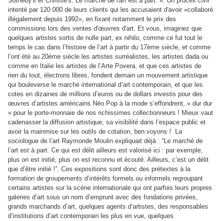
Sotheby's et Christie's. Le marché de l'art est à part. ». Un procès civil
intenté par 120 000 de leurs clients qui les accusaient d'avoir «collaboré
illégalement depuis 1992», en fixant notamment le prix des
commissions lors des ventes d'œuvres d'art. Et vous, imaginez que
quelques artistes sortis de nulle part, ex nihilo, comme ce fut tout le
temps le cas dans l’histoire de l’art à partir du 17ème siècle, et comme
l’ont été au 20ème siècle les artistes surréalistes, les artistes dada ou
comme en Italie les artistes de l’Arte Povera, et que ces artistes de
rien du tout, électrons libres, fondent demain un mouvement artistique
qui bouleverse le marché international d’art contemporain, et que les
cotes en dizaines de millions d’euros ou de dollars investis pour des
œuvres d’artistes américains Néo Pop à la mode s’effondrent, « dur dur
» pour le porte-monnaie de nos richissimes collectionneurs ! Mieux vaut
cadenasser la diffusion artistique, sa visibilité dans l’espace public et
avoir la mainmise sur les outils de cotation, ben voyons ! La
sociologue de l’art Raymonde Moulin expliquait déjà : “Le marché de
l’art est à part. Ce qui est délit ailleurs est valorisé ici : par exemple,
plus on est initié, plus on est reconnu et écouté. Ailleurs, c’est un délit
que d’être initié !”. Ces expositions sont donc des prétextes à la
formation de groupements d’intérêts formels ou informels regroupant
certains artistes sur la scène internationale qui ont parfois leurs propres
galeries d’art sous un nom d’emprunt avec des fondations privées,
grands marchands d’art, quelques agents d’artistes, des responsables
d’institutions d’art contemporain les plus en vue, quelques