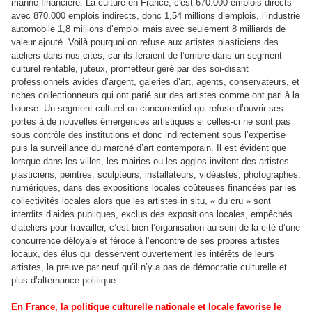
manne financière. La culture en France, c'est 670.000 emplois directs
avec 870.000 emplois indirects, donc 1,54 millions d’emplois, l’industrie
automobile 1,8 millions d’emploi mais avec seulement 8 milliards de
valeur ajouté. Voilà pourquoi on refuse aux artistes plasticiens des
ateliers dans nos cités, car ils feraient de l’ombre dans un segment
culturel rentable, juteux, prometteur géré par des soi-disant
professionnels avides d’argent, galeries d’art, agents, conservateurs, et
riches collectionneurs qui ont parié sur des artistes comme ont pari à la
bourse. Un segment culturel on-concurrentiel qui refuse d’ouvrir ses
portes à de nouvelles émergences artistiques si celles-ci ne sont pas
sous contrôle des institutions et donc indirectement sous l’expertise
puis la surveillance du marché d’art contemporain. Il est évident que
lorsque dans les villes, les mairies ou les agglos invitent des artistes
plasticiens, peintres, sculpteurs, installateurs, vidéastes, photographes,
numériques, dans des expositions locales coûteuses financées par les
collectivités locales alors que les artistes in situ, « du cru » sont
interdits d’aides publiques, exclus des expositions locales, empêchés
d’ateliers pour travailler, c’est bien l’organisation au sein de la cité d’une
concurrence déloyale et féroce à l’encontre de ses propres artistes
locaux, des élus qui desservent ouvertement les intérêts de leurs
artistes, la preuve par neuf qu’il n’y a pas de démocratie culturelle et
plus d’alternance politique .
En France, la politique culturelle nationale et locale favorise le