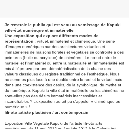
Je remercie le public qui est venu au vernissage de Kapuki
ville-état numérique et immatérielle.
Une exposition qui explore différents modes de
représentation
; virtuel, immatériel et chimérique. Une série
d’images numériques sur des architectures virtuelles et
immatérielles de maisons florales et végétales se confronte à des
peintures (huile ou acrylique) de chimères. Le nœud entre le
matériel et l’immatériel où entre la matérialité et l’immatérialité est
mis à l’épreuve par une dématérialisation de la chaine des
valeurs classiques du registre traditionnel de l’esthétique. Nous
ne sommes plus face à une dualité entre le réel et le virtuel mais
dans une coexistence des désirs, de la symbolique, du mythe et
du numérique. Kapuki la ville état immatérielle ou les chimères ne
sont-elles pas des désirs immatériels inaccessibles et
inconciliables ? L’exposition aurait pu s’appeler « chimérique ou
numérique » !
lili-oto artiste plasticien / art contemporain
Exposition Ville Vegetale Kapuki de l'artiste lili-oto arts
numériques, du 11 mai 2012 au 1er juin 2012 à la Galerie Art