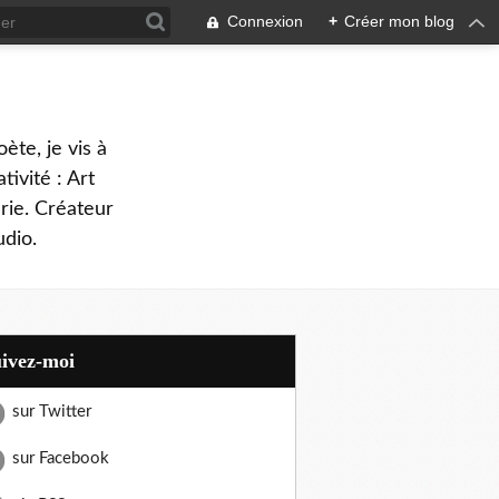
Connexion
+
Créer mon blog
oète, je vis à
tivité : Art
rie. Créateur
dio.
uivez-moi
sur Twitter
sur Facebook