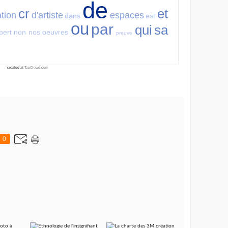
de
cr
et
ation
d'artiste
espaces
dans
est
ou
par
qui
sa
ibert
non
nos
oeuvres
preuve
created at
TagCrowd.com
0