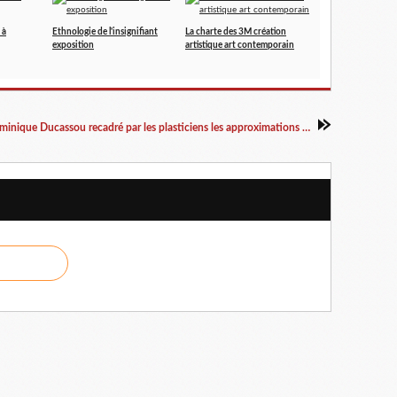
 à
Ethnologie de l'insignifiant
La charte des 3M création
exposition
artistique art contemporain
Dominique Ducassou recadré par les plasticiens les approximations de l'adjoint à la culture à la mairie de Bordeaux : article de Julien Rousset