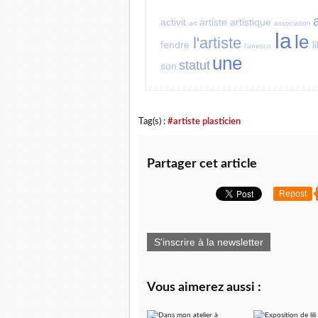
activit
artiste
artistique
art
association
la
le
l'artiste
fendre
l
l'unesco
une
statut
son
Tag(s) :
#artiste plasticien
Partager cet article
Repost
S'inscrire à la newsletter
Vous aimerez aussi :