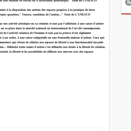
 par une relation de travail ou d’association quelconque."
Texte de l'UNESCO
ttre à la disposition des artistes des espaces propices à la pratique de leurs
rtains quartiers." Unesco, condition de l'artiste..."
Texte de L'UNESCO
 par son activité artistique ou sa création et non par l'adhésion à une caisse d'artiste
e ou sa place dans le marché national ou international de l'art dit contemporain.
fruit de l'activité créatrice de l'homme et non par la preuve d'un règlement
 à un ordre, à une caisse catégorielle ou une éventuelle maison d'artiste. Ceux qui
 menteurs qui rêvent de réduire nos espaces de liberté à une fonctionnalité encartée
... Défendre notre statut d'artiste c'est défendre nos droits à la liberté de création,
larité, la liberté et les possibilités de diffuser nos oeuvres avec des espaces