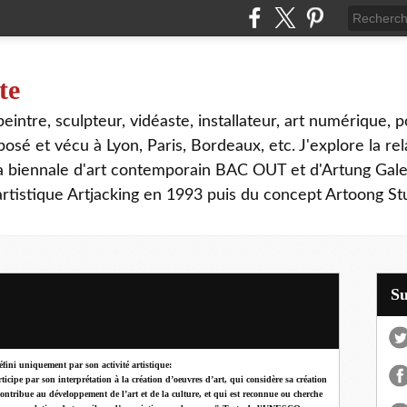
te
, peintre, sculpteur, vidéaste, installateur, art numérique, p
sé et vécu à Lyon, Paris, Bordeaux, etc. J'explore la rela
la biennale d'art contemporain BAC OUT et d'Artung Gale
tistique Artjacking en 1993 puis du concept Artoong Stu
S
t défini uniquement par son activité artistique:
cipe par son interprétation à la création d’oeuvres d’art, qui considère sa création
contribue au développement de l’art et de la culture, et qui est reconnue ou cherche