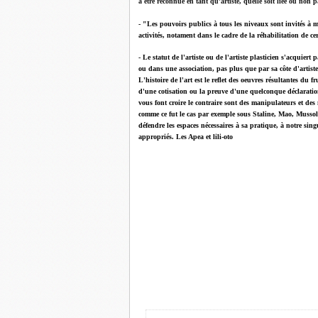
à être reconnue en tant qu’artiste, quelle soit liée ou non
- "Les pouvoirs publics à tous les niveaux sont invités à me
activités, notament dans le cadre de la réhabilitation de ce
- Le statut de l'artiste ou de l'artiste plasticien s'acquiert
ou dans une association, pas plus que par sa côte d'artist
L'histoire de l'art est le reflet des oeuvres résultantes du 
d'une cotisation ou la preuve d'une quelconque déclaration
vous font croire le contraire sont des manipulateurs et des
comme ce fut le cas par exemple sous Staline, Mao, Mussolini
défendre les espaces nécessaires à sa pratique, à notre singu
appropriés. Les Apea et lili-oto