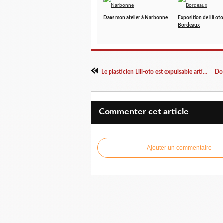
Dans mon atelier à Narbonne
Exposition de lili oto
Bordeaux
Le plasticien Lili-oto est expulsable article du journal Sud Ouest par Hérvé Mathurin
Commenter cet article
Ajouter un commentaire