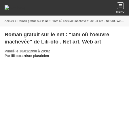
MENU
Accueil
» Roman gratuit sur le net : "Iam où l'oeuvre inachevée" de Lili-oto . Net art. Web art
Roman gratuit sur le net : "Iam où l'oeuvre
inachevée" de Lili-oto . Net art. Web art
Publié le 30/01/1998 à 20:02
Par
lili oto artiste plasticien