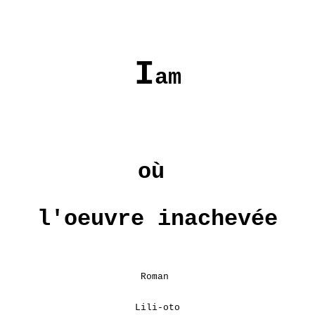
I
am
où
l'oeuvre inachevée
Roman
Lili-oto