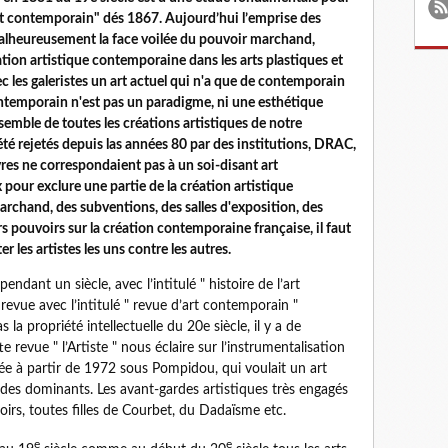
 l'art contemporain" dés 1867. Aujourd’hui l’emprise des
malheureusement la face voilée du pouvoir marchand,
réation artistique contemporaine dans les arts plastiques et
 les galeristes un art actuel qui n'a que de contemporain
rt contemporain n'est pas un paradigme, ni une esthétique
semble de toutes les créations artistiques de notre
té rejetés depuis las années 80 par des institutions, DRAC,
res ne correspondaient pas à un soi-disant art
 pour exclure une partie de la création artistique
rchand, des subventions, des salles d'exposition, des
rs pouvoirs sur la création contemporaine française, il faut
r les artistes les uns contre les autres.
pendant un siècle, avec l’intitulé " histoire de l’art
revue avec l’intitulé " revue d’art contemporain "
la propriété intellectuelle du 20e siècle, il y a de
 revue " l’Artiste " nous éclaire sur l’instrumentalisation
 née à partir de 1972 sous Pompidou, qui voulait un art
 des dominants. Les avant-gardes artistiques très engagés
oirs, toutes filles de Courbet, du Dadaïsme etc.
e
e