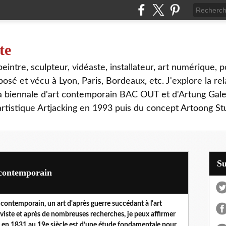
te
, peintre, sculpteur, vidéaste, installateur, art numérique, p
sé et vécu à Lyon, Paris, Bordeaux, etc. J'explore la rela
la biennale d'art contemporain BAC OUT et d'Artung Gale
tistique Artjacking en 1993 puis du concept Artoong Stu
S
t contemporain
 contemporain, un art d'après guerre succédant à l'art
viste et après de nombreuses recherches, je peux affirmer
dée en 1831 au 19e siècle est d’une étude fondamentale pour