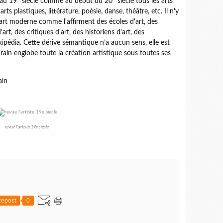
 au 19
siècle comme au début du 20
siècle tous les arts
ts plastiques, littérature, poésie, danse, théâtre, etc. Il n'y
art moderne comme l'affirment des écoles d'art, des
'art, des critiques d'art, des historiens d'art, des
ipédia. Cette dérive sémantique n’a aucun sens, elle est
rain englobe toute la création artistique sous toutes ses
ain
revue l'artiste 19e siècle
epost
0