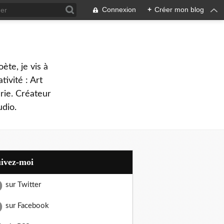
Connexion
+
Créer mon blog
oète, je vis à
tivité : Art
rie. Créateur
dio.
uivez-moi
sur Twitter
sur Facebook