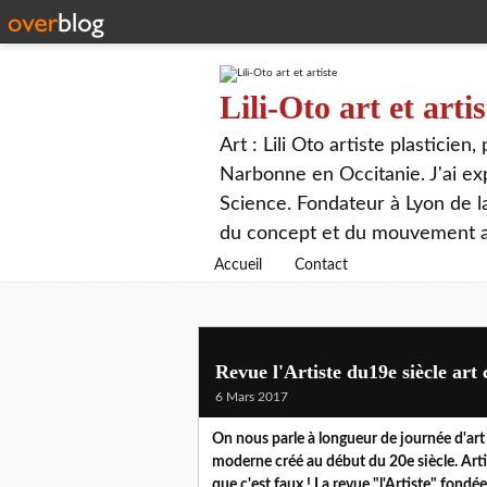
Lili-Oto art et artis
Art : Lili Oto artiste plasticien
Narbonne en Occitanie. J'ai expo
Science. Fondateur à Lyon de 
du concept et du mouvement ar
Accueil
Contact
Revue l'Artiste du19e siècle ar
6 Mars 2017
On nous parle à longueur de journée d'art
moderne créé au début du 20e siècle. Arti
que c'est faux ! La revue "l'Artiste" fon