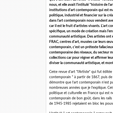
nous, et elle avait l'intitulé "histoire de
institutions d’art contemporain qui est 
politique, industriel et financier sur la c
dans l'art contemporain nous vendent avec
car il est le fruit d'artistes vivants. L'a
spécifique, un mode de création mais l'en
communauté artistique. Des artistes ont é
FRAC, centres d'art, musées car leurs œuv
contemporain, c'est un prétexte fallacieux
contemporaine des réseaux, du secteur ma
collections car pour régner et affirmer leu
diviser la communauté artistique, et monte
Cette revue d'art "l’Artiste" qui fut éditée 
contemporain " à partir de 1867, puis de 
démontre que l’art contemporain n’est pas 
nombreuses années que je l'explique. Cette
politique et culturelle en France qui est
contemporain de bon goût, dans les rails
de 1945-1985 rejetaient en bloc les pouv