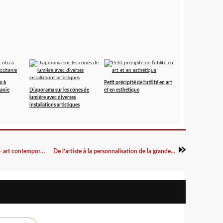
o à
Petit précipité de l’utilité en art
anie
Diaporama sur les cônes de
et en esthétique
lumière avec diverses
installations artistiques
Les cheveux de papier d'un assassin au piquet - art contemporain
De l’artiste à la personnalisation de la grandeur