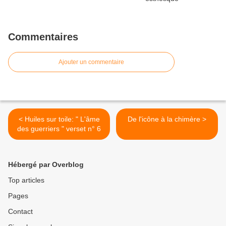
Commentaires
Ajouter un commentaire
< Huiles sur toile: " L'âme
De l'icône à la chimère >
des guerriers " verset n° 6
Hébergé par Overblog
Top articles
Pages
Contact