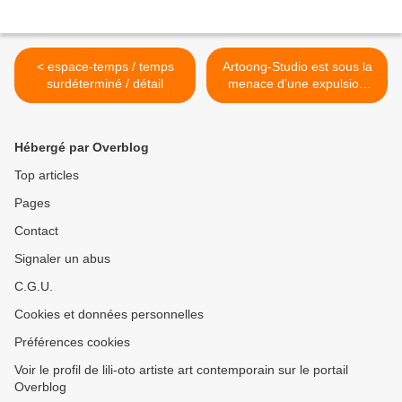
< espace-temps / temps
Artoong-Studio est sous la
surdéterminé / détail
menace d'une expulsion
par un bailleur social
société d'HLM à Bordeaux,
Gironde, Aquitaine >
Hébergé par Overblog
Top articles
Pages
Contact
Signaler un abus
C.G.U.
Cookies et données personnelles
Préférences cookies
Voir le profil de lili-oto artiste art contemporain sur le portail
Overblog