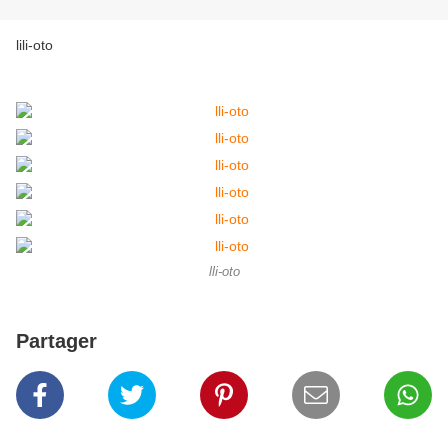
lili-oto
lli-oto
Partager