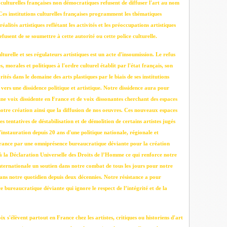
s culturelles françaises non démocratiques refusent de diffuser l'art au nom
Ces institutions culturelles françaises programment les thématiques
éalités artistiques reflétant les activités et les préoccupations artistiques
refusent de se soumettre à cette autorité ou cette police culturelle.
lturelle et ses régulateurs artistiques est un acte d'insoumission. Le refus
, morales et politiques à l'ordre culturel établit par l'état français, son
ités dans le domaine des arts plastiques par le biais de ses institutions
s vers une dissidence politique et artistique. Notre dissidence aura pour
une voix dissidente en France et de voix dissonantes cherchant des espaces
notre création ainsi que la diffusion de nos oeuvres. Ces nouveaux espaces
les tentatives de déstabilisation et de démolition de certains artistes jugés
instauration depuis 20 ans d'une politique nationale, régionale et
 France par une omniprésence bureaucratique déviante pour la création
 à la Déclaration Universelle des Droits de l’Homme ce qui renforce notre
ernationale un soutien dans notre combat de tous les jours pour notre
dans notre quotidien depuis deux décennies. Notre résistance a pour
e bureaucratique déviante qui ignore le respect de l’intégrité et de la
s'élèvent partout en France chez les artistes, critiques ou historiens d'art