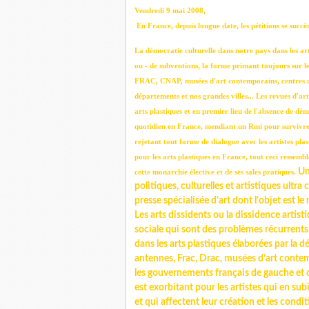
Vendredi 9 mai 2008,
En France, depuis longue date, les pétitions se succède
La démocratie culturelle dans notre pays dans les art
ou - de subventions, la forme primant toujours sur le
FRAC, CNAP, musées d'art contemporains, centres d'a
départements et nos grandes villes... Les revues d'a
arts plastiques et en premier lieu de l'absence de dém
quotidien en France, mendiant un Rmi pour survivre,
rejetant tout forme de dialogue avec les artistes plas
pour les arts plastiques en France, tout ceci ressemb
Un
cette monarchie élective et de ses sales pratiques.
politiques, culturelles et artistiques ultr
presse spécialisée d'art dont l'objet est l
Les arts dissidents ou la dissidence artist
sociale qui sont des problèmes récurrents c
dans les arts plastiques élaborées par la d
antennes, Frac, Drac, musées d’art conte
les gouvernements français de gauche et de
est exorbitant pour les artistes qui en su
et qui affectent leur création et les condi