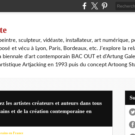
te
, peintre, sculpteur, vidéaste, installateur, art numérique, p
sé et vécu à Lyon, Paris, Bordeaux, etc. J'explore la rela
la biennale d'art contemporain BAC OUT et d'Artung Gale
tistique Artjacking en 1993 puis du concept Artoong Stu
S
z les artistes créateurs et auteurs dans tous
ains et de la création contemporaine en
porains en France