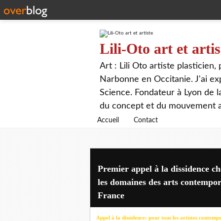
Lili-Oto art et artis
Art : Lili Oto artiste plasticien
Narbonne en Occitanie. J'ai expo
Science. Fondateur à Lyon de 
du concept et du mouvement ar
Accueil
Contact
Premier appel à la dissidence che
les domaines des arts contempor
France
Appel à la dissidence: pour tous les artistes contem