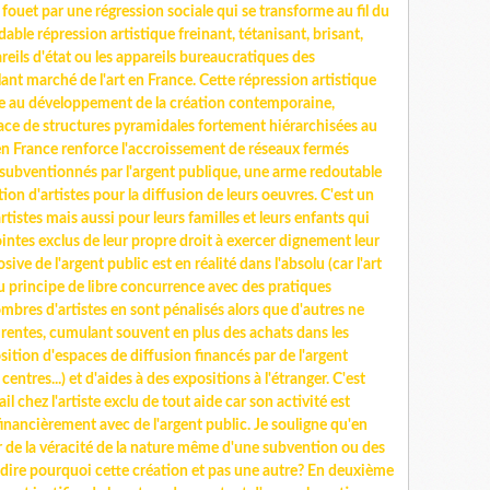
ouet par une régression sociale qui se transforme au fil du
ble répression artistique freinant, tétanisant, brisant,
reils d'état ou les appareils bureaucratiques des
lant marché de l'art en France. Cette répression artistique
se au développement de la création contemporaine,
ce de structures pyramidales fortement hiérarchisées au
 en France renforce l'accroissement de réseaux fermés
, subventionnés par l'argent publique, une arme redoutable
ion d'artistes pour la diffusion de leurs oeuvres. C'est un
rtistes mais aussi pour leurs familles et leurs enfants qui
intes exclus de leur propre droit à exercer dignement leur
sive de l'argent public est en réalité dans l'absolu (car l'art
u principe de libre concurrence avec des pratiques
bres d'artistes en sont pénalisés alors que d'autres ne
rentes, cumulant souvent en plus des achats dans les
osition d'espaces de diffusion financés par de l'argent
ntres...) et d'aides à des expositions à l'étranger. C'est
il chez l'artiste exclu de tout aide car son activité est
 financièrement avec de l'argent public. Je souligne qu'en
er de la véracité de la nature même d'une subvention ou des
 à dire pourquoi cette création et pas une autre? En deuxième