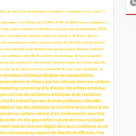
nt, de tous les bords politiques et tendances artistiques et rien y fait !!!!
s plastiques a été bannie par l'UMP et le PS, les différences se résument à +
 fond, artistes censurés ou blacklistés en prime dans les institutions, DRAC,
rt contemporain, dans les régions de gauche et de droite, dans les
rt sont rarement au rendez-vous pour parler du véritable malaise dans les
ocratie culturelle et des humiliations que les artistes subissent dans leur
 une politique culturelle de la honte, du mensonge, de la propagande,
ticiens qui contestent l'arborescence bureaucratique de l'action culturelle
le à une fin de régime et la mort inévitable de cette 5eme république, de
e dissidence artistique éloignée des manipulations
a conservatrices en France que l'on retrouve dans une certaine
e marketing commercial et la division des artistes entre eux.
ique sont nés des exclusions artistiques et de l'exclusion
hez les artistes face aux diverses politiques culturelles
élégation des arts plastiques au ministère de la culture et ses
mporain ou certains centres d’art contemporain sous tous
 droite. Un très grave échec culturel dont le prix à payer
bissent seuls les énormes dégâts dans leurs conditions de vie
tions nécessaires au respect des libertés de diffusion. Une