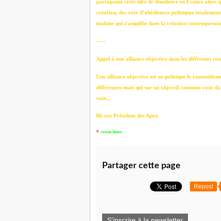
partageant cette idée de dissidence en France alors q
création, des voix d’obédiences politiques totalement
malaise qui s'amplifie dans la création contemporaine
-----
Appel à une alliance objective dans les différents co
Une alliance objective est en politique le rassemblemen
différences mais qui sur un objectif commun vont da
voix...
lili-oto Président des Apea
¤
retour/home
Partager cette page
Repost
S'inscrire à la newsletter