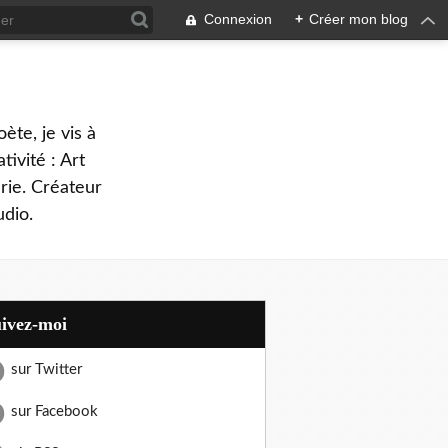
Connexion
+
Créer mon blog
oète, je vis à
tivité : Art
rie. Créateur
dio.
uivez-moi
sur Twitter
sur Facebook