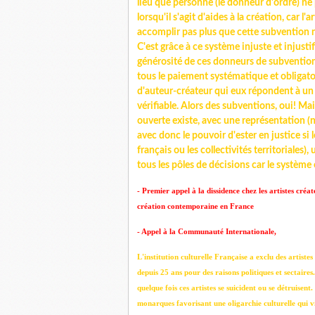
lieu que personne (le donneur d'ordre) ne
lorsqu'il s'agit d'aides à la création, car 
accomplir pas plus que cette subvention n
C'est grâce à ce système injuste et injusti
générosité de ces donneurs de subventi
tous le paiement systématique et obligato
d'auteur-créateur qui eux répondent à un ac
vérifiable. Alors des subventions, oui! M
ouverte existe, avec une représentation 
avec donc le pouvoir d'ester en justice si 
français ou les collectivités territoriales)
tous les pôles de décisions car le système
- Premier appel à la dissidence chez les artistes créa
création contemporaine en France
- Appel à la Communauté Internationale,
L'institution culturelle Française a exclu des artistes p
depuis 25 ans pour des raisons politiques et sectaires
quelque fois ces artistes se suicident ou se détruisent
monarques favorisant une oligarchie culturelle qui vio