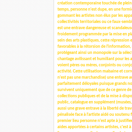
création contemporaine touchée de plein f
temps, personne n'est dupe, en une formida
gommant les artistes non élus par les appa
collectivités territoriales ou ce faux-semb
est une entrave dangereuse et scandaleu
froidement programmée par la mise en pla
sein des arts plastiques, cette répression
favorables à la rétorsion de l'information
protégeant ainsi un monopole sur la sélect
chantage avilissant et humiliant pour les a
voient pères ou mères, conjoints ou conjo
activité. Cette utilisation malsaine et corro
n'est pas une marchandise) une entrave a
parfaitement déloyales puisque grands nom
survivent uniquement que de ce genre de 
collections publiques et de la mise à disp
public, catalogue en supplément (musées, ce
aussi une grave entrave à la liberté de trava
pénalisée face à l'artiste aidé ou soutenu
premier lieu personne n'est apte à justifi
aides apportées à certains artistes, c'est