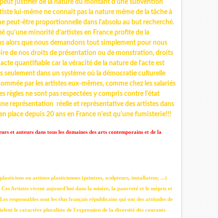
 peut justifier de la nature du montant d'une subvention
l'artiste lui-même ne connaît pas la nature même de la tâche à
e peut-être proportionnelle dans l'absolu au but recherché.
fié qu'une minorité d'artistes en France profite de la
ons alors que nous demandons tout simplement pour nous
ire de nos droits de présentation ou de monstration, droits
te quantifiable car la véracité de la nature de l'acte est
ais seulement dans un système où la démocratie culturelle
(nommée par les artistes eux-mêmes, comme chez les salariés
les règles ne sont pas respectées y compris contre l'état
, une représentation réelle et représentative des artistes dans
 en place depuis 20 ans en France n'est qu'une fumisterie!!!
teurs et auteurs dans tous les domaines des arts contemporains et de la
lasticiens ou artistes plasticiennes (peintres, sculpteurs, installateur, ...)
. Ces Artistes vivent aujourd'hui dans la misère, la pauvreté et le mépris et
. Les responsables sont les élus français républicains qui ont des attitudes de
lent le caractère pluraliste de l'expression de la diversité des courants