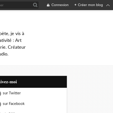
Connexion
+
Créer mon blog
oète, je vis à
tivité : Art
rie. Créateur
dio.
uivez-moi
sur Twitter
sur Facebook