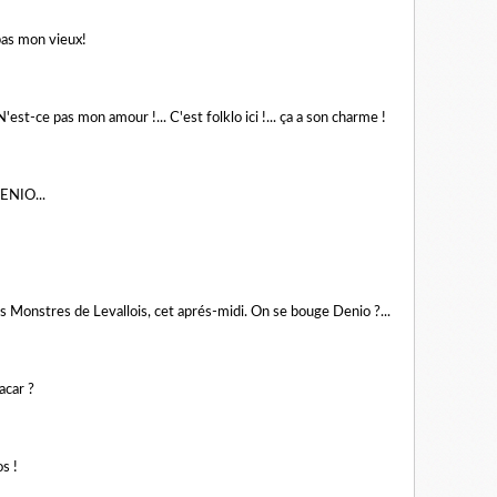
pas mon vieux!
'est-ce pas mon amour !... C'est folklo ici !... ça a son charme !
ENIO...
 les Monstres de Levallois, cet aprés-midi. On se bouge Denio ?...
acar ?
os !