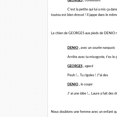
GEORGES
,
conduisant
C'est la petite qui lui a mis ça dans
toutou est bien dressé ! Il jappe dans le mêm
Le chien de GEORGES aux pieds de DENIO re
DENIO
,
avec un sourire narquois
Arrête avec ta misogynie, t'es le pr
GEORGES
,
agacé
Peuh !... Tu rigoles ! J"ai des
DENIO
,
le coupe
J' ai une idée !... Laure a fait des é
Nous doublons une femme avec un enfant qui