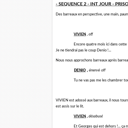
- SEQUENCE 2 - INT JOUR - PRIS
Des barreaux en perspective, une main, paume 
VIVIEN
,
off
Encore quatre mois ici dans cette 
Je ne tiendrai pas le coup Denio !...
Nous nous approchons barreaux après barreau
DENIO
,
énervé
off
Tu ne vas pas me les chambrer tou
VIVIEN est adossé aux barreaux, il nous tourn
est assis sur le lit.
VIVIEN
,
désabusé
Et Georges qui est dehors !... ça m