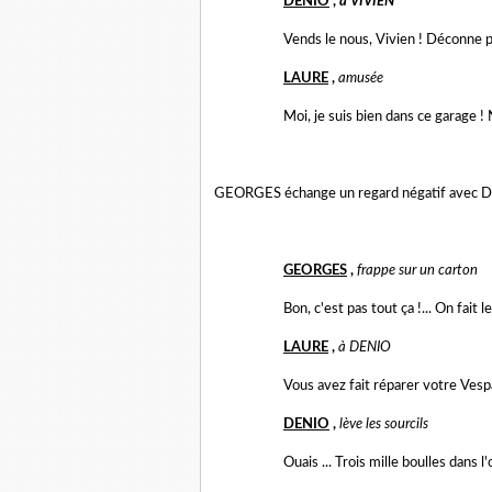
DENIO
,
à VIVIEN
Vends le nous, Vivien ! Déconne 
LAURE
,
amusée
Moi, je suis bien dans ce garage ! N
GEORGES échange un regard négatif avec D
GEORGES
,
frappe sur un carton
Bon, c'est pas tout ça !... On fait
LAURE
,
à DENIO
Vous avez fait réparer votre Vesp
DENIO
,
lève les sourcils
Ouais ... Trois mille boulles dans l'